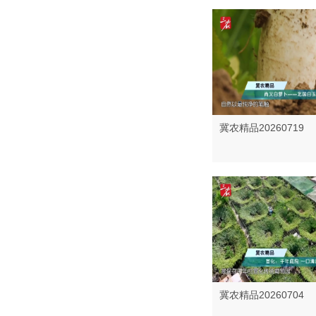
冀农精品20260719
冀农精品20260704