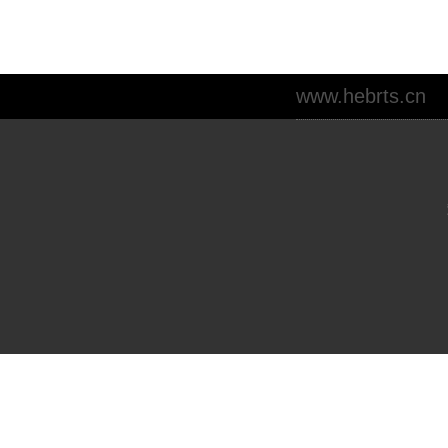
www.hebrts.cn