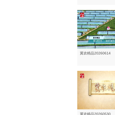
冀农精品20260614
冀农精品20260530