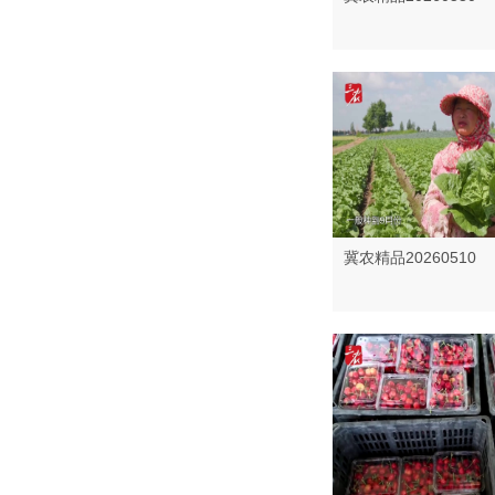
冀农精品20260510