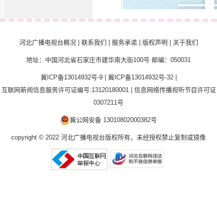
河北广播电视台概况
|
联系我们
|
服务承诺
|
版权声明
|
关于我们
992早班车
地址：中国河北省石家庄市建华南大街100号 邮编：050031
冀ICP备13014932号-9
|
冀ICP备13014932号-32
|
互联网新闻信息服务许可证编号:13120180001
|
信息网络传播视听节目许可证
0307211号
冀公网安备 13010802000382号
copyright © 2022 河北广播电视台版权所有，未经授权禁止复制或镜像
音乐无人驾驶
幸运992