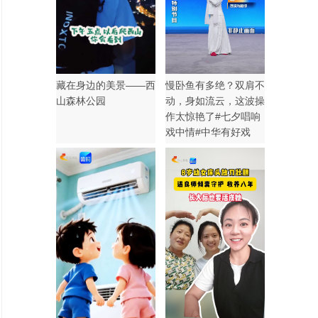
藏在身边的美景——西
慢卧鱼有多绝？双肩不
山森林公园
动，身如流云，这波操
作太惊艳了#七夕唱响
戏中情#中华有好戏