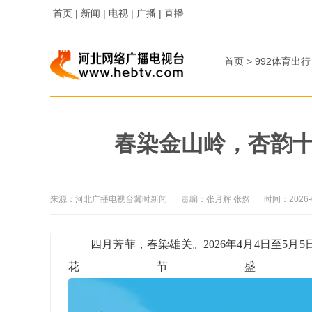
首页 |
新闻 |
电视 |
广播 |
直播
首页
>
992体育出行
春染金山岭，杏韵十
来源：
河北广播电视台冀时新闻
责编：
张月辉 张然
时间：
2026-
四月芳菲，春染雄关。
2026年4月4日至5
花节盛