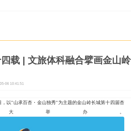
四载 | 文旅体科融合擘画金山岭
05-06 10:41:51
月5日，以"山承百杏・金山独秀"为主题的金山岭长城第十四届杏
大举办。