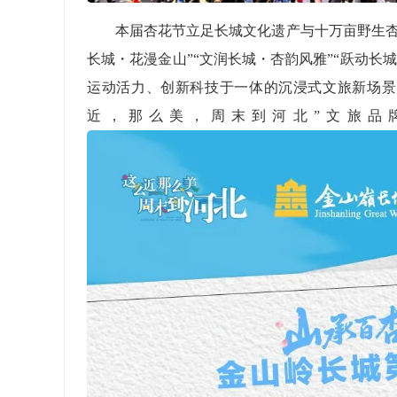
本届杏花节立足长城文化遗产与十万亩野生杏
长城・花漫金山”“文润长城・杏韵风雅”“跃动长
运动活力、创新科技于一体的沉浸式文旅新场景，
近，那么美，周末到河北”文旅品