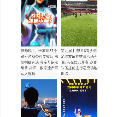
律师说 | 儿子离世87个
第九届中德U16青少年
账号游戏公司要收回 法
足球友谊赛交流活动今
院明确判决 母亲可依法
晚8点在雄安开赛 参赛
继承 律师：数字遗产可
队伍提前进行适应场地
写入遗嘱
训练