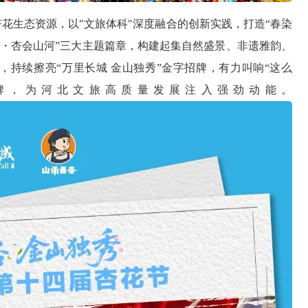
花生态资源，以"文旅体科"深度融合的创新实践，打造“春染
城・杏会山河”三大主题篇章，构建起集自然盛景、非遗雅韵、
持续擦亮“万里长城 金山独秀”金字招牌，有力叫响“这么
牌，为河北文旅高质量发展注入强劲动能。