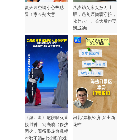
夏天吹空调小心热感
八岁幼女床头放刀壮
冒！家长别大意
胆，遇良师倾囊守护，
收养八年。长大后也要
活成她!
《游西湖》这段喷火直
河北“票根经济”又出新
接封神，到底喷出多少
花样
团火，看得眼花缭乱根
本数不清#七夕唱响戏