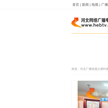
首页 |
新闻 |
电视 |
广播 
来源：
河北广播电视台冀时