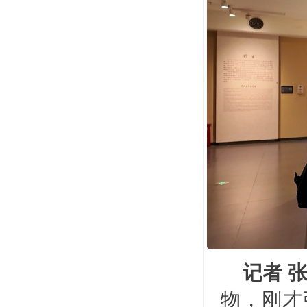
记者
物，刚才