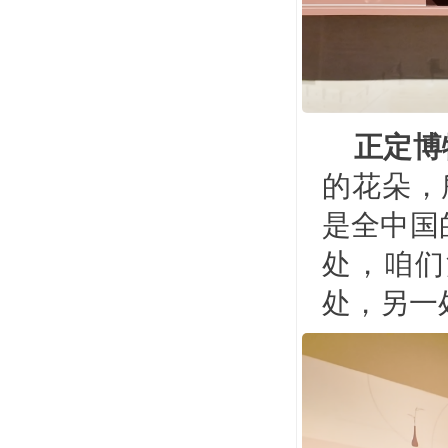
正定博
的花朵，
是全中国
处，咱们
处，另一