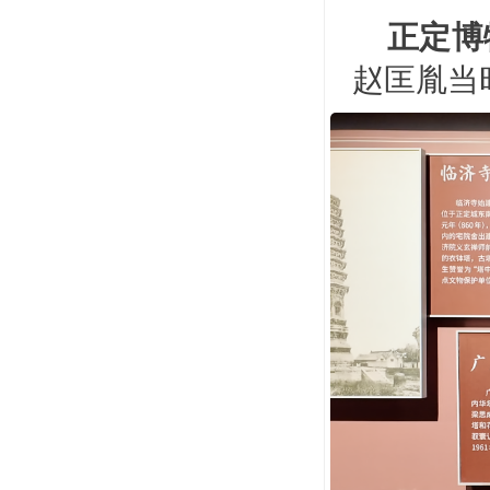
正定博
赵匡胤当