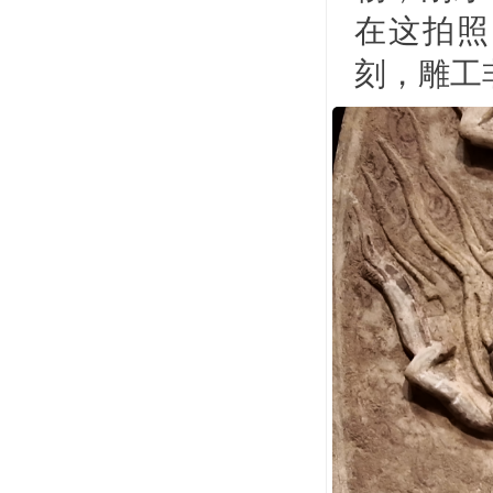
在这拍照
刻，雕工