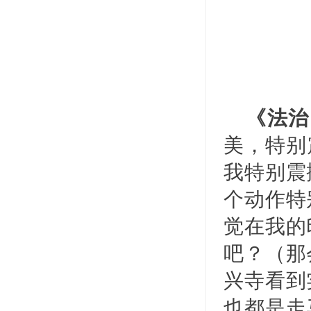
《法治
美，特别
我特别震
个动作特
觉在我的
吧？（那
兴寺看到
也都是走