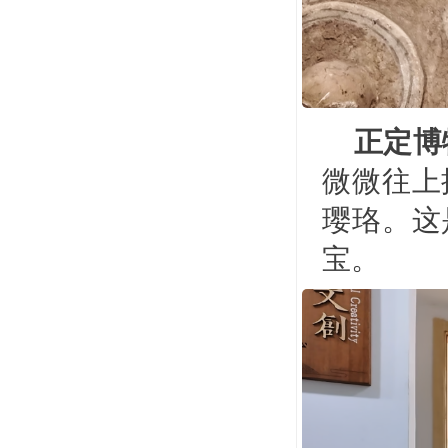
正定博
微微往上
璎珞。这
宝。