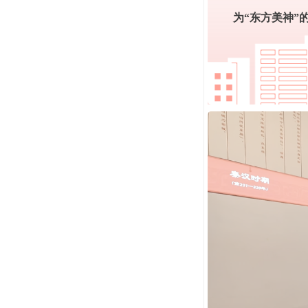
为“东方美神