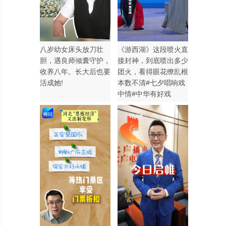
八岁幼女床头放刀壮
《游西湖》这段喷火直
胆，遇良师倾囊守护，
接封神，到底喷出多少
收养八年。长大后也要
团火，看得眼花缭乱根
活成她!
本数不清#七夕唱响戏
中情#中华有好戏