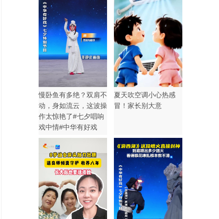
慢卧鱼有多绝？双肩不
夏天吹空调小心热感
动，身如流云，这波操
冒！家长别大意
作太惊艳了#七夕唱响
戏中情#中华有好戏