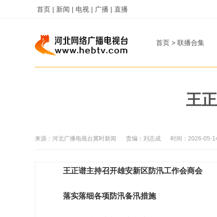
首页 |
新闻 |
电视 |
广播 |
直播
首页
>
联播合集
王正
来源：
河北广播电视台冀时新闻
责编：
刘志成
时间：
2026-05-1
王正谱主持召开雄安新区防汛工作会商会
落实落细各项防汛备汛措施