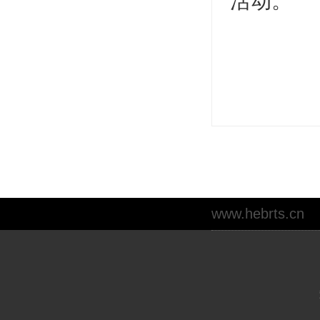
活动。
www.hebrts.cn