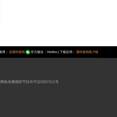
微博：
@冀时新闻
官方微信 ：hbdtwx | 下载应用：
冀时新闻客户端
网络传播视听节目许可证0307211号