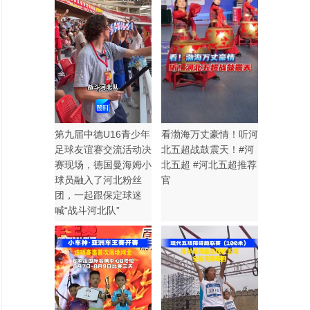
第九届中德U16青少年
看渤海万丈豪情！听河
足球友谊赛交流活动决
北五超战鼓震天！#河
赛现场，德国曼海姆小
北五超 #河北五超推荐
球员融入了河北粉丝
官
团，一起跟保定球迷
喊“战斗河北队”