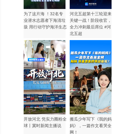
为了这片海 ！32名专
河北五超第十三轮迎来
业潜水志愿者下海清垃
关键一战！阶段收官，
圾 用行动守护海洋生态
全力冲刺最后席位 #河
北五超
开放河北 凭实力圈粉全
搬瓜少年写下《我的妈
球丨冀时新闻主播说
妈》，一篇作文看哭全
网！