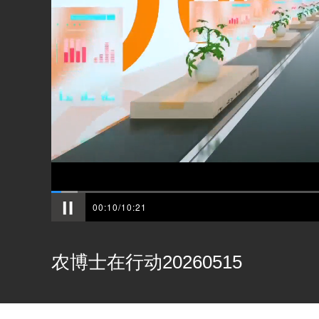
00:10/10:21
农博士在行动20260515