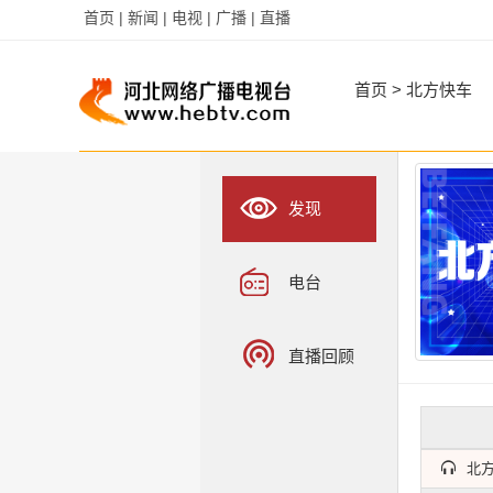
首页 |
新闻 |
电视 |
广播 |
直播
字
字
首页
>
北方快车
发现
电台
直播回顾
北方