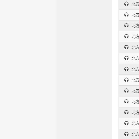
北方
北方
北方
北方
北方
北方
北方
北方
北方
北方
北方
北方
北方