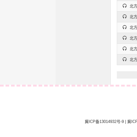
北方
北方
北方
北方
北方
北方
冀ICP备13014932号-9
|
冀ICP