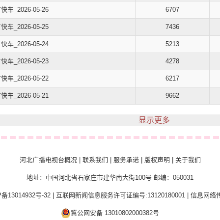
快车_2026-05-26
6707
快车_2026-05-25
7436
快车_2026-05-24
5213
快车_2026-05-23
4278
快车_2026-05-22
6217
快车_2026-05-21
9662
显示更多
河北广播电视台概况
|
联系我们
|
服务承诺
|
版权声明
|
关于我们
地址：中国河北省石家庄市建华南大街100号 邮编：050031
备13014932号-32
|
互联网新闻信息服务许可证编号:13120180001
|
信息网络传
冀公网安备 13010802000382号