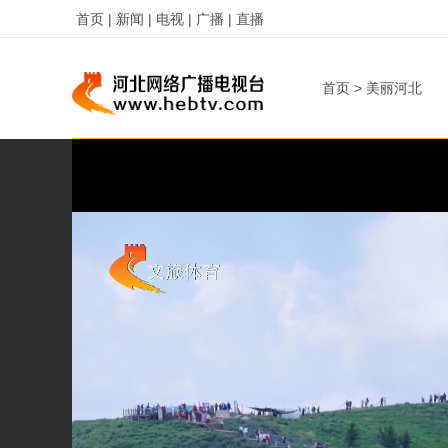
首页 |
新闻 |
电视 |
广播 |
直播
字
字
首页
>
美丽河北