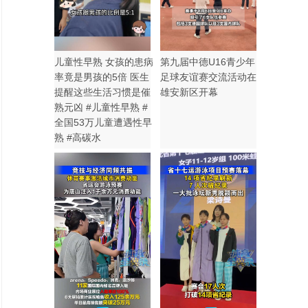
儿童性早熟 女孩的患病
第九届中德U16青少年
率竟是男孩的5倍 医生
足球友谊赛交流活动在
提醒这些生活习惯是催
雄安新区开幕
熟元凶 #儿童性早熟 #
全国53万儿童遭遇性早
熟 #高碳水