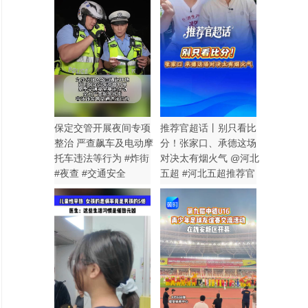
保定交管开展夜间专项
推荐官超话丨别只看比
整治 严查飙车及电动摩
分！张家口、承德这场
托车违法等行为 #炸街
对决太有烟火气 @河北
#夜查 #交通安全
五超 #河北五超推荐官