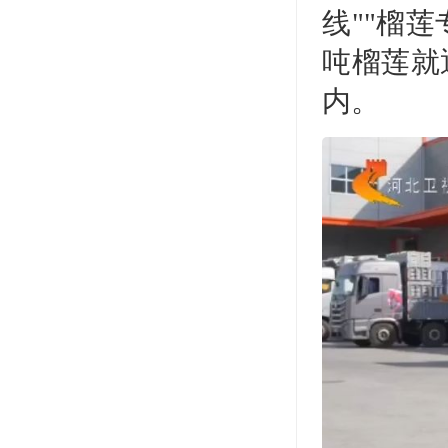
线""榴
吨榴莲就
内。