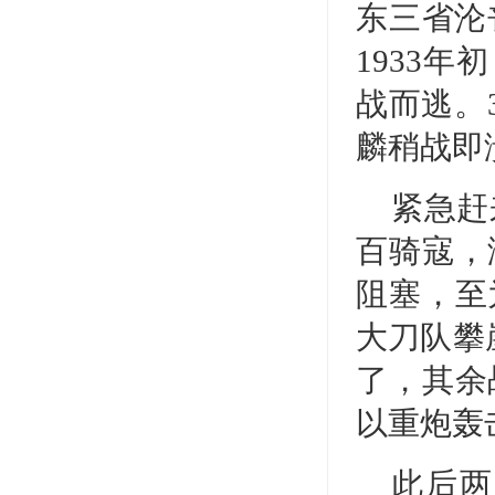
东三省沦
1933
战而逃。
麟稍战即
紧急赶
百骑寇，
阻塞，至
大刀队攀
了，其余
以重炮轰
此后两