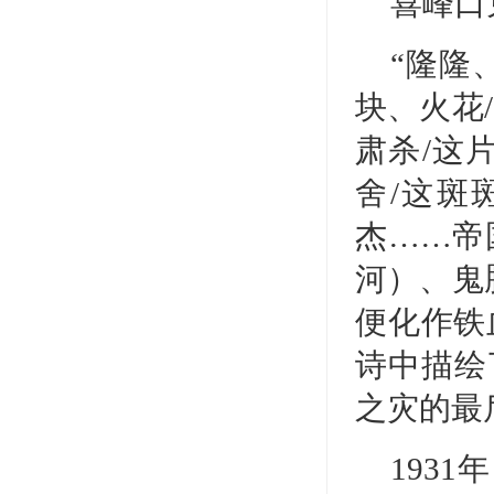
喜峰口
“隆隆
块、火花
肃杀/这
舍/这斑
杰……帝
河）、鬼
便化作铁
诗中描绘
之灾的最
193