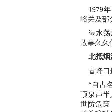
197
峪关及部
绿水荡
故事久久
北抵烟
喜峰口
“自古
顶泉声半
世防危策