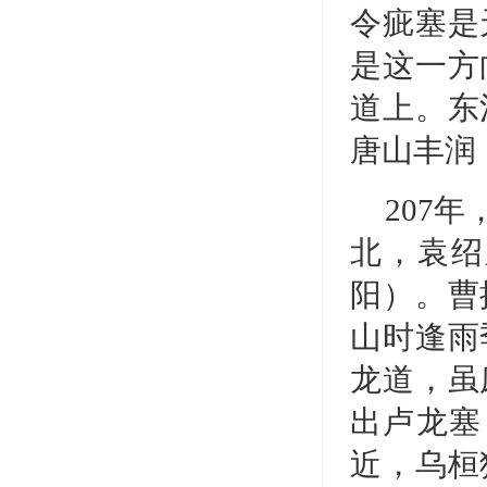
令疵塞是
是这一方
道上。东
唐山丰润
207
北，袁绍
阳）。曹
山时逢雨
龙道，虽
出卢龙塞
近，乌桓