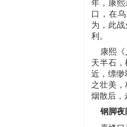
年，康熙
口，在乌
为，此战
利。
康熙《
天半石，
近，缥缈
之壮美，
烟散后，
钢脚夜