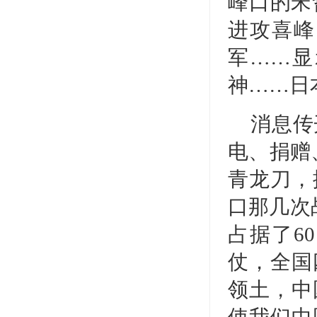
峰口的宋
进攻喜峰
军……显
神……日
消息传
电、捐赠
青龙刀，
口那几次
占据了6
仗，全国
领土，中
使我们中