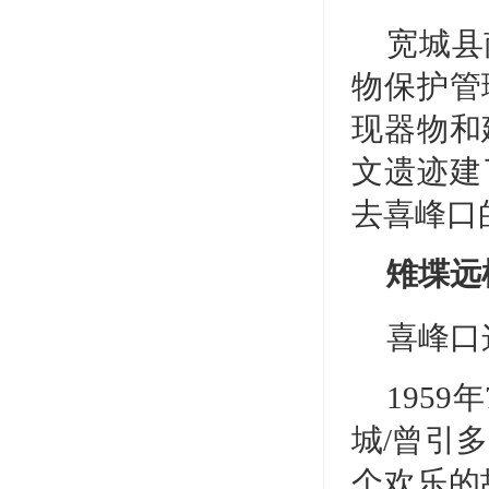
宽城县
物保护管
现器物和
文遗迹建
去喜峰口
雉堞远
喜峰口
195
城/曾引
个欢乐的