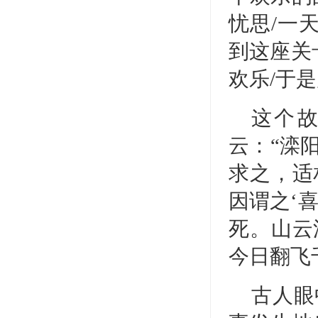
忧思/一
到这座关
欢乐/于
这个
云：“滦
求之，适
因谓之‘
死。山云
今日翻飞
古人眼