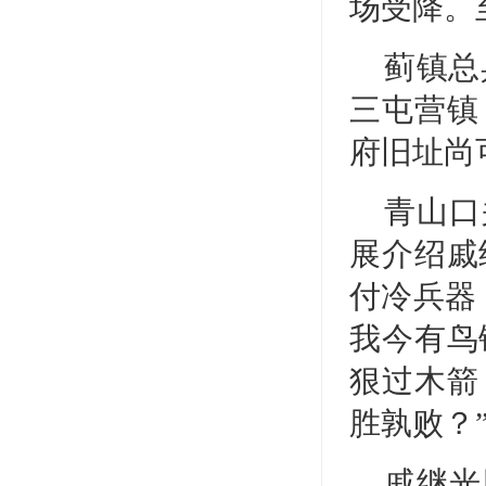
场受降。
蓟镇总
三屯营镇
府旧址尚
青山口
展介绍戚
付冷兵器
我今有鸟
狠过木箭
胜孰败？
戚继光