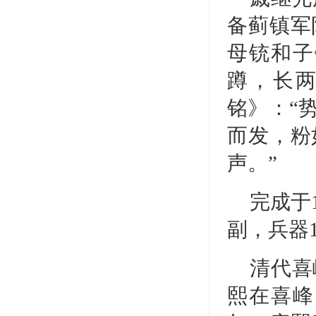
备蓟镇军
母铳和子
蹲，长两
铭》：“
而发，粉
声。”
完成于
副，兵器1
清代喜
熙在喜峰