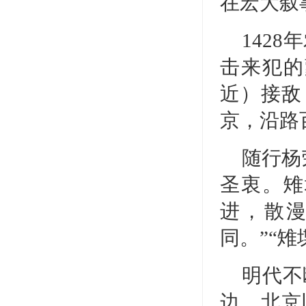
在宏大叙
142
击来犯的
近）接敌
京，沿路
随行杨
圣衷。雉
进，散
同。”“
明代不
边。北京