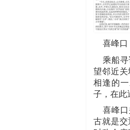
喜峰口
乘船寻
望邻近关
相逢的一
子，在此
喜峰口
古就是交