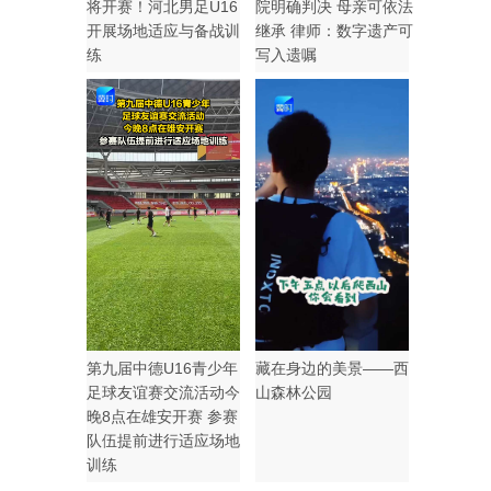
将开赛！河北男足U16
院明确判决 母亲可依法
开展场地适应与备战训
继承 律师：数字遗产可
练
写入遗嘱
第九届中德U16青少年
藏在身边的美景——西
足球友谊赛交流活动今
山森林公园
晚8点在雄安开赛 参赛
队伍提前进行适应场地
训练