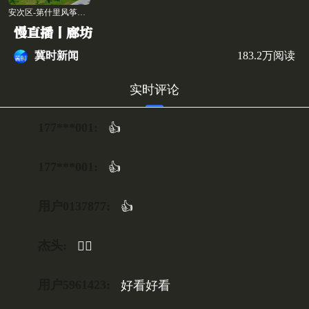
安次区-第什里风筝小镇
慢直播丨廊坊
冀时新闻
183.2万阅读
实时评论
177***001:
👍
177***001:
👍
用户0137877:
👍
杰头:
👍🏻
用户5961423:
好看好看