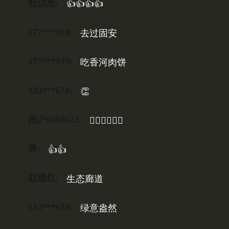
杜洁思:
👍👍👍👍
177***919:
去过固安
177***919:
吃香河肉饼
133***678:
👏
用户0660523:
👍🏻👍🏻👍🏻
唐:
👍👍
赵建红:
生态廊道
133***678:
绿意盎然