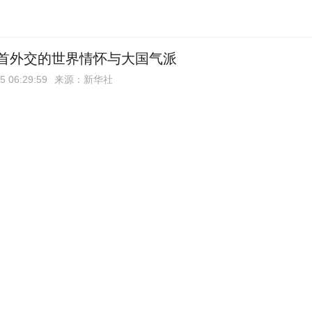
首外交的世界情怀与大国气派
5 06:29:59
来源：新华社
语·铸魂强党丨持之以恒推进全面从严治党
4 09:05:37
来源：新华社
经济思想指引中国经济高质量发展行稳致远
3 21:28:57
来源：新华社