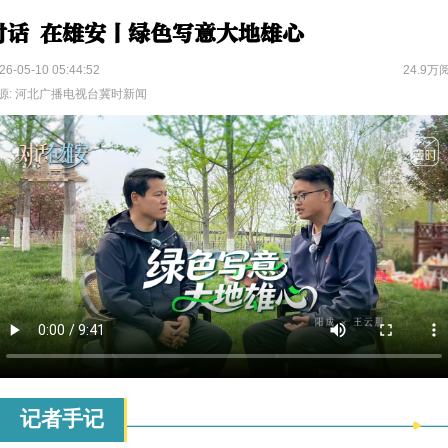
对话 在雄安丨绿色写意大地雄心
26-05-10 05:44:52
24.9万
源: 河北广播电视台冀时新闻
记者手记