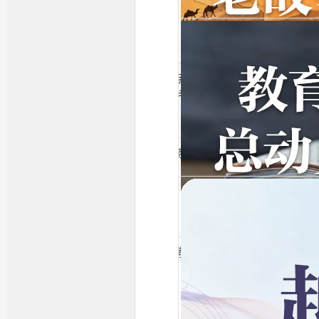
燕赵大医生
老郭老故事
新冀商传奇
教育总动员